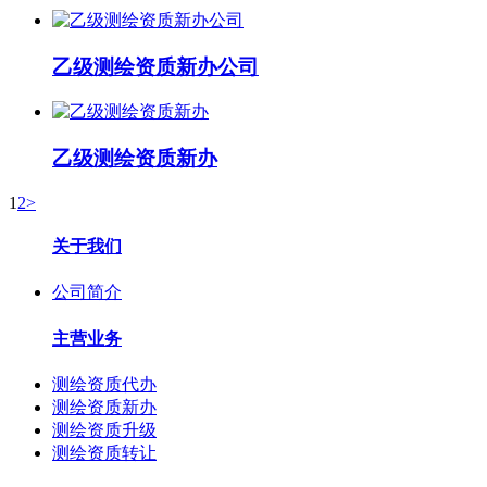
乙级测绘资质新办公司
乙级测绘资质新办
1
2
>
关于我们
公司简介
主营业务
测绘资质代办
测绘资质新办
测绘资质升级
测绘资质转让