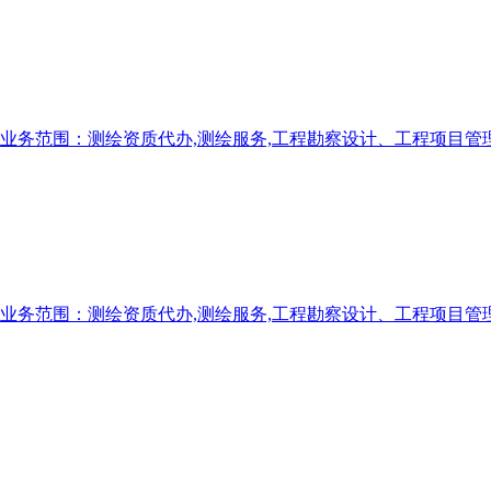
业务范围：测绘资质代办,测绘服务,工程勘察设计、工程项目
业务范围：测绘资质代办,测绘服务,工程勘察设计、工程项目