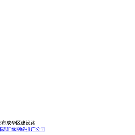
省成都市成华区建设路
都德汇缘网络推广公司