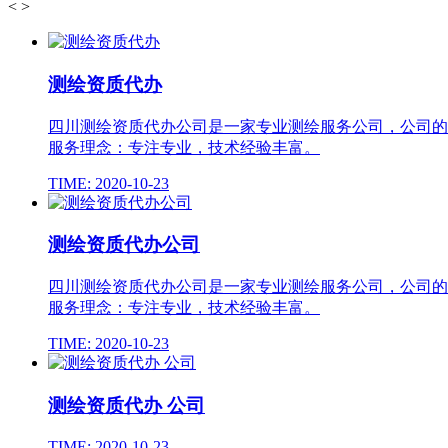
<
>
测绘资质代办
四川测绘资质代办公司是一家专业测绘服务公司，公司的
服务理念：专注专业，技术经验丰富。
TIME: 2020-10-23
测绘资质代办公司
四川测绘资质代办公司是一家专业测绘服务公司，公司的
服务理念：专注专业，技术经验丰富。
TIME: 2020-10-23
测绘资质代办 公司
TIME: 2020-10-23