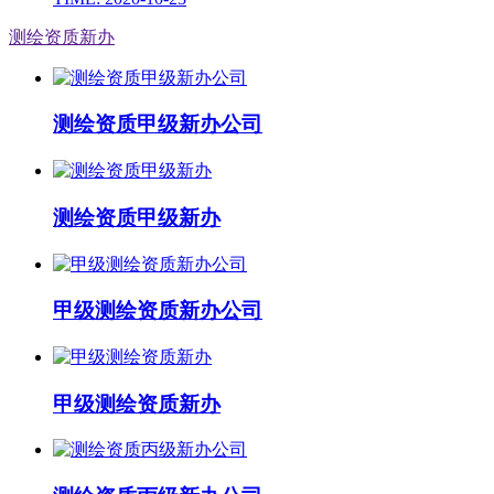
测绘资质新办
测绘资质甲级新办公司
测绘资质甲级新办
甲级测绘资质新办公司
甲级测绘资质新办