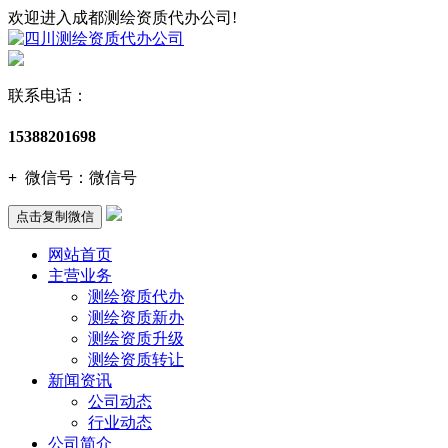
欢迎进入成都测绘资质代办公司!
联系电话：
15388201698
+
微信号：
微信号
点击复制微信
网站首页
主营业务
测绘资质代办
测绘资质新办
测绘资质升级
测绘资质转让
新闻资讯
公司动态
行业动态
公司简介