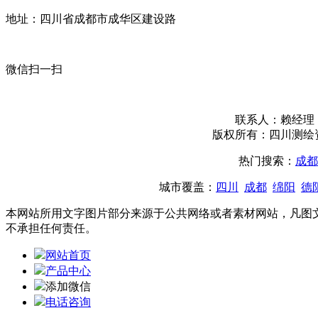
地址：四川省成都市成华区建设路
微信扫一扫
联系人：赖经理 电
版权所有：四川测绘资
热门搜索：
成都
城市覆盖：
四川
成都
绵阳
德
本网站所用文字图片部分来源于公共网络或者素材网站，凡图
不承担任何责任。
网站首页
产品中心
添加微信
电话咨询