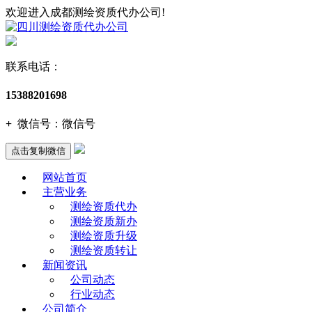
欢迎进入成都测绘资质代办公司!
联系电话：
15388201698
+
微信号：
微信号
点击复制微信
网站首页
主营业务
测绘资质代办
测绘资质新办
测绘资质升级
测绘资质转让
新闻资讯
公司动态
行业动态
公司简介