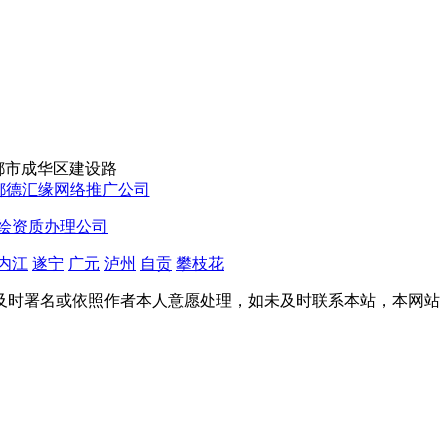
省成都市成华区建设路
都德汇缘网络推广公司
绘资质办理公司
内江
遂宁
广元
泸州
自贡
攀枝花
及时署名或依照作者本人意愿处理，如未及时联系本站，本网站