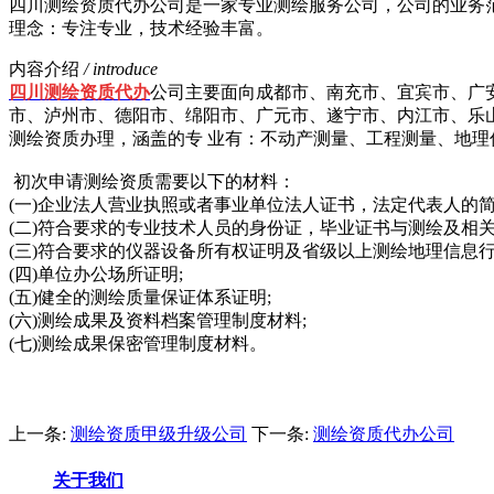
四川测绘资质代办公司是一家专业测绘服务公司，公司的业务范
理念：专注专业，技术经验丰富。
内容介绍
/ introduce
四川测绘资质代办
公司主要面向成都市、南充市、宜宾市、广
市、泸州市、德阳市、绵阳市、广元市、遂宁市、内江市、乐
测绘资质办理，涵盖的专 业有：不动产测量、工程测量、地理
初次申请测绘资质需要以下的材料：
(一)企业法人营业执照或者事业单位法人证书，法定代表人的简
(二)符合要求的专业技术人员的身份证，毕业证书与测绘及相
(三)符合要求的仪器设备所有权证明及省级以上测绘地理信息
(四)单位办公场所证明;
(五)健全的测绘质量保证体系证明;
(六)测绘成果及资料档案管理制度材料;
(七)测绘成果保密管理制度材料。
上一条:
测绘资质甲级升级公司
下一条:
测绘资质代办公司
关于我们