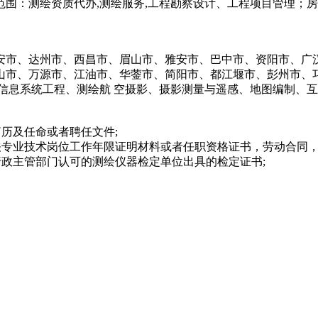
围：测绘资质代办,测绘服务,工程勘察设计、工程项目管理；
安市、达州市、西昌市、眉山市、雅安市、巴中市、资阳市、广
山市、万源市、江油市、华蓥市、简阳市、都江堰市、彭州市、
信息系统工程、测绘航 空摄影、摄影测量与遥感、地图编制、
历及任命或者聘任文件;
关专业技术岗位工作年限证明材料或者任职资格证书，劳动合同，
行政主管部门认可的测绘仪器检定单位出具的检定证书;