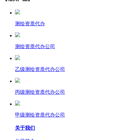
测绘资质代办
测绘资质代办公司
乙级测绘资质代办公司
丙级测绘资质代办公司
甲级测绘资质代办公司
关于我们