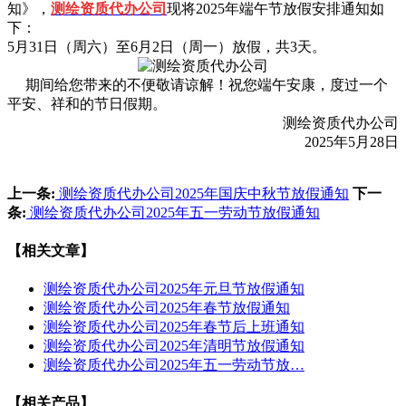
知》，
测绘资质代办公司
现将2025年端午节放假安排通知如
下：
5月31日（周六）至6月2日（周一）放假，共3天。
期间给您带来的不便敬请谅解！祝您端午安康，度过一个
平安、祥和的节日假期。
测绘资质代办公司
2025年5月28日
上一条:
测绘资质代办公司2025年国庆中秋节放假通知
下一
条:
测绘资质代办公司2025年五一劳动节放假通知
【相关文章】
测绘资质代办公司2025年元旦节放假通知
测绘资质代办公司2025年春节放假通知
测绘资质代办公司2025年春节后上班通知
测绘资质代办公司2025年清明节放假通知
测绘资质代办公司2025年五一劳动节放…
【相关产品】