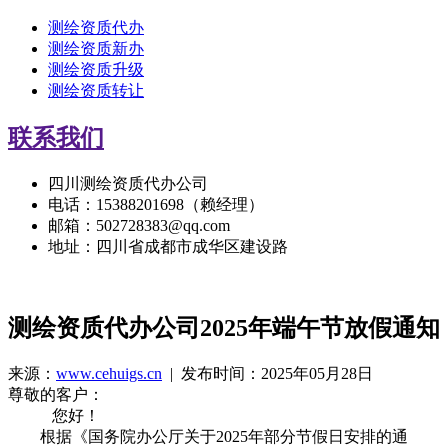
测绘资质代办
测绘资质新办
测绘资质升级
测绘资质转让
联系我们
四川测绘资质代办公司
电话：15388201698（赖经理）
邮箱：502728383@qq.com
地址：四川省成都市成华区建设路
测绘资质代办公司2025年端午节放假通知
来源：
www.cehuigs.cn
| 发布时间：2025年05月28日
尊敬的客户：
您好！
根据《国务院办公厅关于2025年部分节假日安排的通