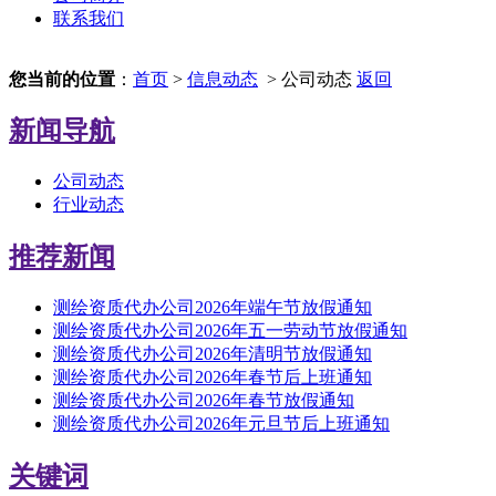
联系我们
您当前的位置
：
首页
>
信息动态
> 公司动态
返回
新闻导航
公司动态
行业动态
推荐新闻
测绘资质代办公司2026年端午节放假通知
测绘资质代办公司2026年五一劳动节放假通知
测绘资质代办公司2026年清明节放假通知
测绘资质代办公司2026年春节后上班通知
测绘资质代办公司2026年春节放假通知
测绘资质代办公司2026年元旦节后上班通知
关键词