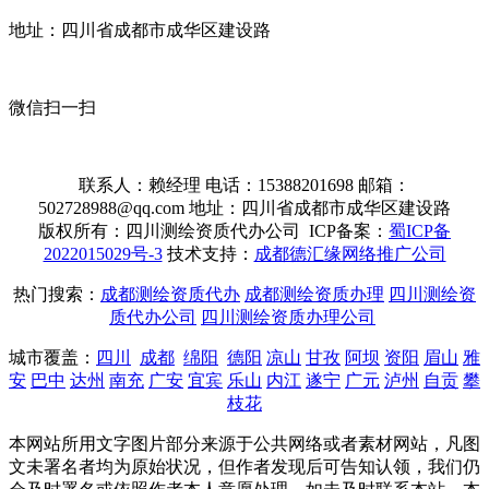
地址：四川省成都市成华区建设路
微信扫一扫
联系人：赖经理 电话：15388201698 邮箱：
502728988@qq.com 地址：四川省成都市成华区建设路
版权所有：四川测绘资质代办公司 ICP备案：
蜀ICP备
2022015029号-3
技术支持：
成都德汇缘网络推广公司
热门搜索：
成都测绘资质代办
成都测绘资质办理
四川测绘资
质代办公司
四川测绘资质办理公司
城市覆盖：
四川
成都
绵阳
德阳
凉山
甘孜
阿坝
资阳
眉山
雅
安
巴中
达州
南充
广安
宜宾
乐山
内江
遂宁
广元
泸州
自贡
攀
枝花
本网站所用文字图片部分来源于公共网络或者素材网站，凡图
文未署名者均为原始状况，但作者发现后可告知认领，我们仍