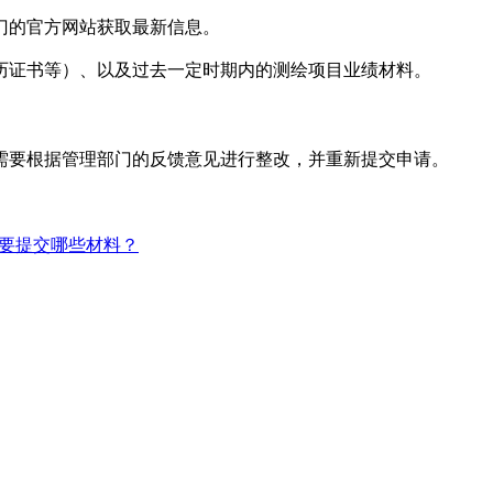
门的官方网站获取最新信息。
历证书等）、以及过去一定时期内的测绘项目业绩材料。
需要根据管理部门的反馈意见进行整改，并重新提交申请。
要提交哪些材料？