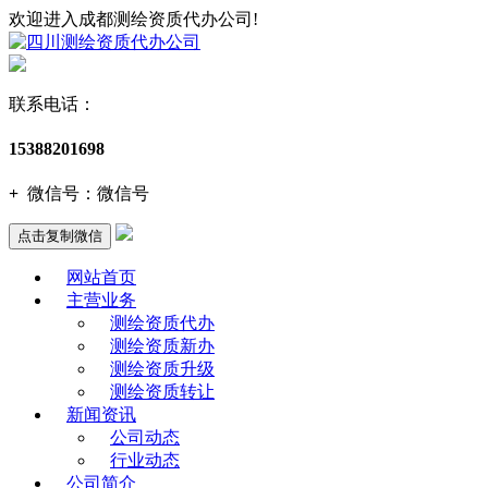
欢迎进入成都测绘资质代办公司!
联系电话：
15388201698
+
微信号：
微信号
点击复制微信
网站首页
主营业务
测绘资质代办
测绘资质新办
测绘资质升级
测绘资质转让
新闻资讯
公司动态
行业动态
公司简介