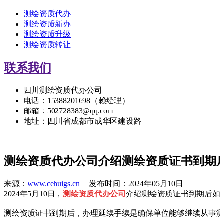
测绘资质代办
测绘资质新办
测绘资质升级
测绘资质转让
联系我们
四川测绘资质代办公司
电话：15388201698（赖经理）
邮箱：502728383@qq.com
地址：四川省成都市成华区建设路
测绘资质代办公司介绍测绘资质证书到期
来源：
www.cehuigs.cn
| 发布时间：2024年05月10日
2024年5月10日，
测绘资质代办公司
介绍测绘资质证书到期后如
测绘资质证书到期后，办理延续手续是确保单位能够继续从事